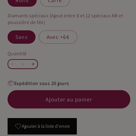
Rond
Carré
Diamants spéciaux (Ajout entre 8 et 12 spéciaux AB et
poussière de fée)
Sans
Avec +6€
Quantité
Quantité
Réduire
Augmenter
la
la
📦
quantité
quantité
Expédition sous 20 jours
de
de
Diamond
Diamond
Ajouter au panier
Painting
Painting
–
–
La
La
Ajouter à la liste d'envie
Princesse
Princesse