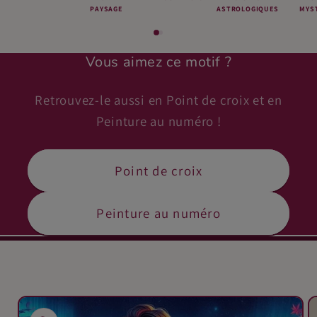
PAYSAGE
ASTROLOGIQUES
MYS
Vous aimez ce motif ?
Retrouvez-le aussi en Point de croix et en
Peinture au numéro !
Point de croix
Peinture au numéro
Passer aux
informations