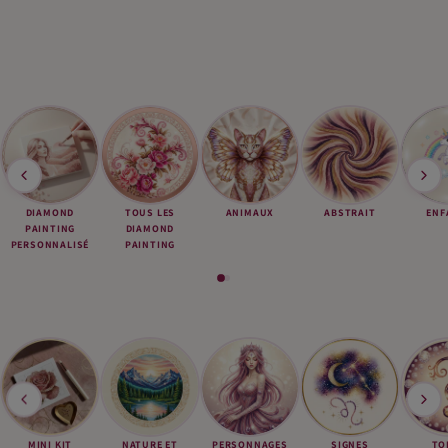
DIAMOND
TOUS LES
ANIMAUX
ABSTRAIT
ENF
PAINTING
DIAMOND
PERSONNALISÉ
PAINTING
MINI KIT
NATURE ET
PERSONNAGES
SIGNES
TO