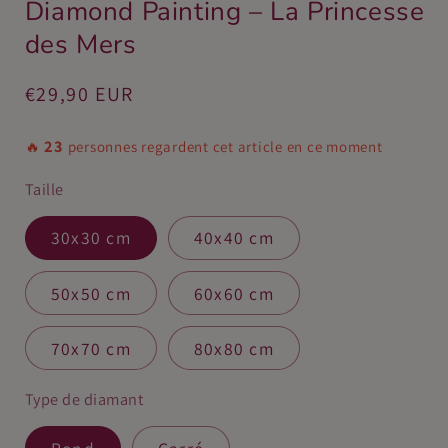
Diamond Painting – La Princesse
une
u
fenêtre
fe
des Mers
modale
m
Prix
€29,90 EUR
habituel
23
🔥
personnes regardent cet article en ce moment
Taille
30x30 cm
40x40 cm
50x50 cm
60x60 cm
70x70 cm
80x80 cm
Type de diamant