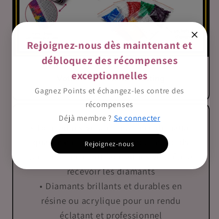
Rejoignez-nous dès maintenant et
débloquez des récompenses
exceptionnelles
Votre kit Diamond Painting
Gagnez Points et échangez-les contre des
récompenses
Déjà membre ?
Se connecter
• Toile adhésive pré-imprimée de haute
qualité en flanelle avec motif et bords
Rejoignez-nous
pré-imprimé et surface adhésive prête à
recevoir les diamants
• Diamants brillants et durables en
résine ou acrylique pour un rendu
éclatant et professionnel